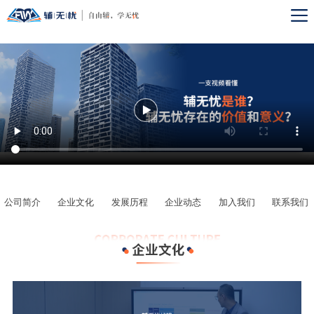
公司简介
企业文化
发展历程
企业动态
加入我们
联系我们