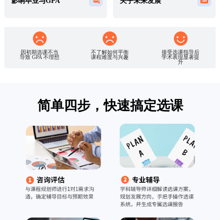
影响毕业与GPA
关乎未来发展
因初期选课不当
不了解如何平衡
接受选课指导后
导致 GPA 不理想
课程难度与兴趣
学术表现显著提
升
简单四步，快速搞定选课