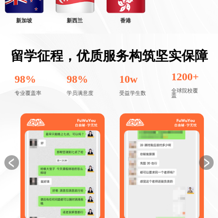
新加坡
新西兰
香港
留学征程，优质服务构筑坚实保障
立即获取辅导方案
1200+
98%
98%
10w
全球院校覆
专业覆盖率
学员满意度
受益学生数
盖