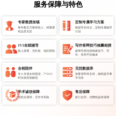
服务保障与特色
专家教授坐镇
定制专属学习方案
每年数百万教研投入，研磨课
根据学生特点，定制专属辅导
程品质无忧
计划
1V1在线辅导
写作答辩技巧倾囊相授
线上授课，无时差、地区限制
硕博导师传授独家技巧，写
作、答辩手到擒来
全程陪伴
无忧数据库
专人专项全程跟进，7*24小
海量资料库支持，辅助提升事
时在线答疑解惑
半功倍
学术诚信保障
售后保障
流程全透明，无学术风险
签订合同，消费权益有保障