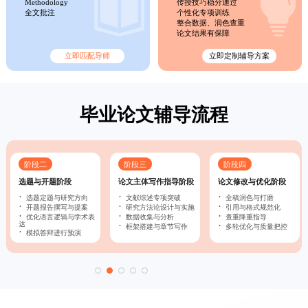
Methodology
传授技巧稳分通过
全文批注
个性化专项训练
整合数据、润色查重
论文结果有保障
立即匹配导师
立即定制辅导方案
毕业论文辅导流程
阶段二
阶段三
阶段四
选题与开题阶段
论文主体写作指导阶段
论文修改与优化阶段
·
·
·
选题定题与研究方向​
文献综述专项突破
全稿润色与打磨
·
·
·
开题报告撰写与提案​
研究方法论设计与实施
引用与格式规范化
·
·
·
优化语言逻辑与学术表
数据收集与分析
查重降重指导
达
·
·
框架搭建与章节写作
多轮优化与质量把控
·
模拟答辩进行预演