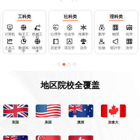
工科类
社科类
理科类
计算机
电子工
机械工
心理学
社会学
传播学
数学
物理
化学
程
程
土木工
数据科
纳米技
历史学
语言学
法学
生物
统计学
光学
程
学
术
地区院校全覆盖
英国
美国
澳洲
加拿大