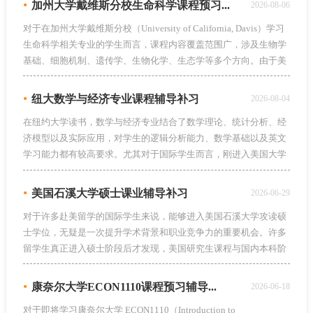
•
加州大学戴维斯分校生命科学课程预习...
2026-08-06
对于在加州大学戴维斯分校（University of California, Davis）学习
生命科学相关专业的学生而言，课程内容覆盖范围广，涉及生物学
基础、细胞机制、遗传学、生物化学、生态学等多个方向。由于美
国高校强调自主学习与知识应用，许多留学生在正式上课前容易出
现专业词汇理解困难、知识体系不完整、课程节奏跟不上等问题。
•
纽大数学与经济专业课程辅导补习
2026-08-04
因此，越来越多学生会选择专业的课程预习辅导，提前掌握核心知
在纽约大学读书，数学与经济专业结合了数学理论、统计分析、经
识，提高后续学习效率。
济模型以及实际应用，对学生的逻辑分析能力、数学基础以及英文
学习能力都有较高要求。尤其对于国际学生而言，刚进入美国大学
学习环境时，不仅需要适应全英文授课模式，还需要面对大量阅读
材料、复杂公式推导、数据分析任务以及高强度课程考核，不少留
•
美国石溪大学硕士课业辅导补习
2026-06-29
学生寻求辅无忧的针对性的纽约大学留学生课程辅导​帮助。
对于许多赴美留学的国际学生来说，能够进入美国石溪大学攻读硕
士学位，无疑是一次提升学术背景和职业竞争力的重要机会。许多
留学生真正进入硕士阶段后才发现，美国研究生课程与国内本科阶
段的学习模式存在巨大差异。课程节奏快、作业要求高、阅读量庞
大、小组项目频繁，再加上全英文教学环境，很多学生在一学期便
•
康奈尔大学ECON1110课程预习辅导...
2026-06-18
感受到巨大的学业压力，课业需要辅无忧石溪大学留学生课程辅导​
对于即将学习康奈尔大学 ECON1110（Introduction to
帮助。