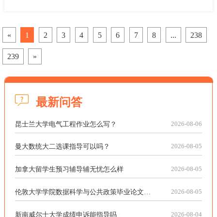
的学习体系中，数学课程不仅是工程、生物、经济、计算机等专业
的基础门槛，也是筛选学生学术能力的重要标准，近期考试周复
习，不少学生都在向辅无忧寻求美国数学留学生考试辅导​帮助。
«
1
2
3
4
5
6
7
8
...
238
239
»
最新问答
昆士兰大学电气工程作业怎么写？
2026-08-06
曼大数统大二选课指导可以吗？
2026-08-05
加拿大留学生预习辅导辅无忧怎么样
2026-08-05
伦敦大学学院数据科学与公共政策毕业论文怎么规划？
2026-08-05
新南威尔士大学成绩申诉能指导吗
2026-08-04