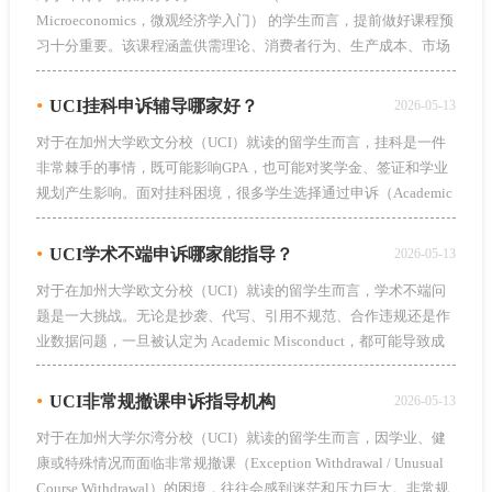
Microeconomics，微观经济学入门） 的学生而言，提前做好课程预
习十分重要。该课程涵盖供需理论、消费者行为、生产成本、市场
结构等核心内容，不仅需要理解经济学逻辑，还要求具备一定的数
据分析与图形推导能力。由于课程节奏快、知识点密集，不少同学
•
UCI挂科申诉辅导哪家好？
2026-05-13
会选择专业的留学生课程预习辅导机构，提前建立知识框架，更好
对于在加州大学欧文分校（UCI）就读的留学生而言，挂科是一件
地适应正式学习，那么哪家机构好呢？
非常棘手的事情，既可能影响GPA，也可能对奖学金、签证和学业
规划产生影响。面对挂科困境，很多学生选择通过申诉（Academic
Appeal）寻求挽回机会，但申诉流程复杂、材料要求严格，很多学
生难以顺利完成。为了提高申诉成功率，不少同学会选择专业的留
•
UCI学术不端申诉哪家能指导？
2026-05-13
学生申诉辅导机构获得帮助，那么哪家好呢？
对于在加州大学欧文分校（UCI）就读的留学生而言，学术不端问
题是一大挑战。无论是抄袭、代写、引用不规范、合作违规还是作
业数据问题，一旦被认定为 Academic Misconduct，都可能导致成
绩作废、警告甚至停学处理。面对复杂的申诉流程和严格的学术规
范，很多学生在收到指控后不知所措，因此寻求专业的留学生申诉
•
UCI非常规撤课申诉指导机构
2026-05-13
指导成为提高申诉成功率的有效途径之一，那么哪家好呢？
对于在加州大学尔湾分校（UCI）就读的留学生而言，因学业、健
康或特殊情况而面临非常规撤课（Exception Withdrawal / Unusual
Course Withdrawal）的困境，往往会感到迷茫和压力巨大。非常规