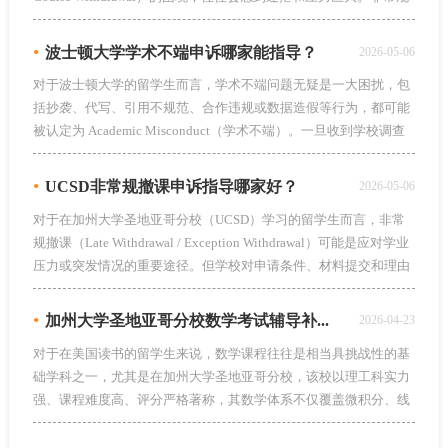
撤课申诉涉及复杂的校规要求、材料提交规范以及申诉理由的逻辑
陈述，成功率不一。因此，不少学生会选择专业的留学生申诉辅导
•
波士顿大学学术不端申诉哪家能指导？
2026-05-06
机构，以提升申诉成功的可能性。
对于波士顿大学的留学生而言，学术不端问题无疑是一大困扰，包
括抄袭、代写、引用不规范、合作违规或数据造假等行为，都可能
被认定为 Academic Misconduct（学术不端）。一旦收到学校调查
通知，学生可能面临成绩作废、记过或停学等严重后果。很多学生
因不熟悉学校政策和申诉流程，不知道如何合理陈述理由、准备材
•
UCSD非常规撤课申诉指导哪家好？
2026-05-06
料，因此会寻求专业的留学生申诉辅导机构的帮助，以提升申诉成
对于在加州大学圣地亚哥分校（UCSD）学习的留学生而言，非常
功率，那么哪家好呢？
规撤课（Late Withdrawal / Exception Withdrawal）可能是应对学业
压力或突发情况的重要途径。但学校对申请条件、材料提交和理由
说明有严格要求，操作不当很容易被拒绝。许多学生在面对撤课申
诉时不清楚流程、材料准备与申诉逻辑，因此选择专业的留学生申
•
加州大学圣地亚哥分校数学考试辅导补...
2026-04-23
诉辅导机构提升成功率成为常见选择，那么哪家好呢？
对于在美国读书的留学生来说，数学课程往往是相当具挑战性的基
础学科之一，尤其是在加州大学圣地亚哥分校，该校以理工科实力
强、课程难度高、评分严格著称，其数学体系不仅覆盖微积分、线
性代数、微分方程等基础内容，还强调严格的逻辑推导能力与抽象
数学思维，这对很多国际学生来说都是一项不小的挑战。在UCSD