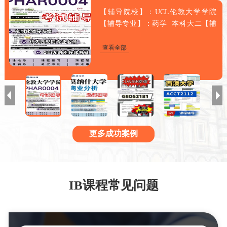
【辅导院校】：UCL伦敦大学学院
【辅导专业】：药学 本科大二【辅
导课程】：PHAR0004 一般和系统药
理学【辅导类型】：考试辅导【辅导
查看全部
需求】：学生大二，自学到Lecture 16
后感到吃力...
更多成功案例
IB课程常见问题