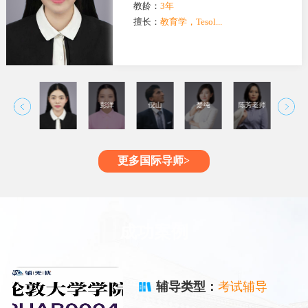
教龄：
3年
擅长：
教育学，Tesol...
焦扬
彭洋
倪山
楚纯
陈芳老师
曾希
更多国际导师>
成功案例
辅导类型：
考试辅导