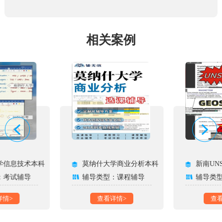
相关案例
学信息技术本科
莫纳什大学商业分析本科
新南UN
：考试辅导
辅导类型：课程辅导
辅导类
详情>
查看详情>
查