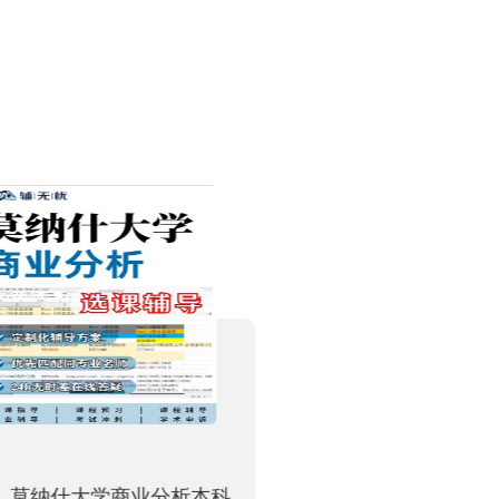
莫纳什大学商业分析本科
新南UNSW地