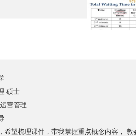
学
理 硕士
0 运营管理
导
，希望梳理课件，带我掌握重点概念内容， 教