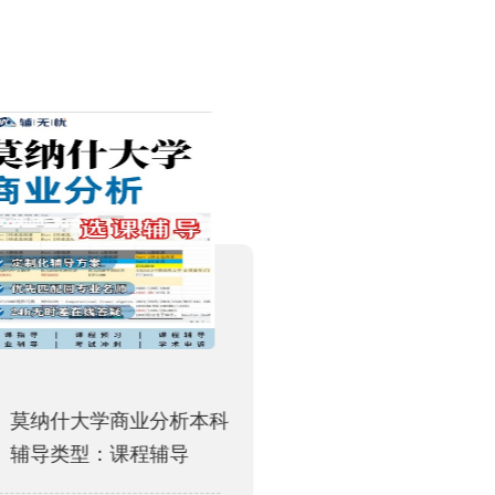
莫纳什大学商业分析本科
新南UNSW地
辅导类型：课程辅导
辅导类型：考