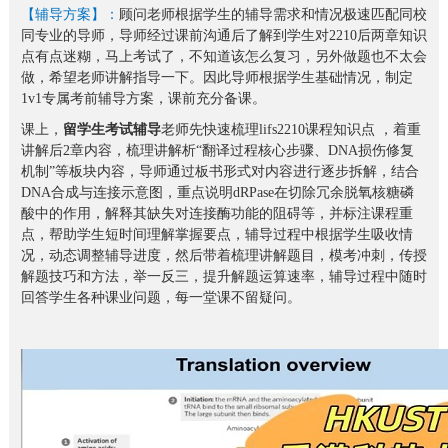
【辅导方案】：
顾问老师根据学生的辅导需求和情况极速匹配同校
同专业的导师，导师经过课前沟通后了解到学生对2210后两章知识
点有点迷糊，马上考试了，不知道该怎么复习，另外做题也不太会
做，希望老师讲解指导一下。因此导师根据学生基础情况，制定
1v1专属考前辅导方案，课前充分备课。
课上，
留学生考试辅导
老师先快速梳理lifs2210课程知识点 ，着重
讲解后2章内容，梳理讲解析“翻译过程核心步骤、DNA损伤修复
机制”等板块内容，导师通过板书形式对内容进行逐步拆解，结合
DNA合成与连接示意图，重点说明dRPase在切除冗余脱氧核糖磷
酸中的作用，解释其缺失对连接酶功能的阻碍等，并标注课程重
点，帮助学生短时间理解掌握要点，辅导过程中根据学生吸收情
况，动态调整辅导进度，然后带着梳理讲解题目，模考冲刺，传授
解题技巧和方法，举一反三，提升解题运算速率，辅导过程中随时
回答学生各种课业问题，每一堂课不留疑问。