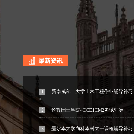
最新资讯
1
新南威尔士大学土木工程作业辅导补习
2
伦敦国王学院4CCE1CM2考试辅导
3
墨尔本大学商科本科大一课程辅导补习