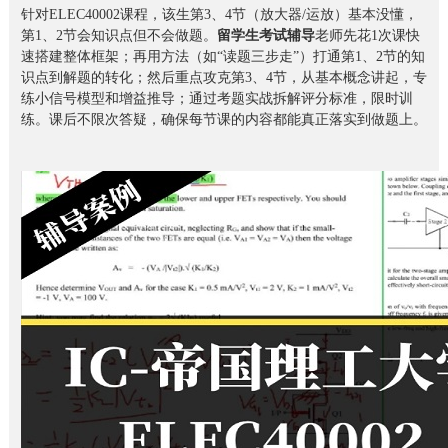
针对ELEC40002课程，该生第3、4节（放大器/运放）基本没懂，
第1、2节会知识点但不会做题。
留学生考试辅导
老师先花1次课快
速搭建整体框架；再用方法（如“读题三步走”）打通第1、2节的知
识点到解题的转化；然后重点攻克第3、4节，从基本概念讲起，专
练小信号模型和增益推导；通过考题实战拆解评分标准，限时训
练。课后不限次答疑，确保每节课的内容都能真正落实到做题上。