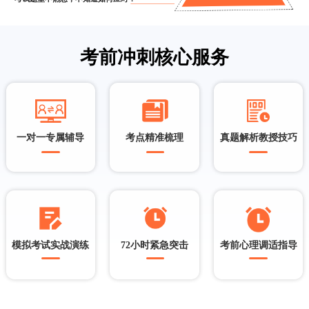
考前冲刺核心服务
一对一专属辅导
考点精准梳理
真题解析教授技巧
制定个性化学习方案
薄弱点查漏补缺
详细解析历年考试真题
1V1辅导高效提升
解析重难点知识点
掌握各类题型答题技巧
实时互动答疑解惑
高频考点归纳梳理
合理管理和分配时间
短期冲刺稳分通过
搭建清晰的思维导图
分析与规避常见错误
模拟考试实战演练
72小时紧急突击
考前心理调适指导
全真模拟考试环境
核心考点快速突破
精准评分与详细点评
高频考题实战演练