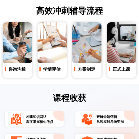
个性化改进提升方案
24小时导师在线答疑
错题讲解针对性复习
考前心理调适指导
高效冲刺辅导流程
咨询沟通
学情评估
方案制定
正式上课
了解考试辅导
导师免费进行
制定个性化冲
按照方案开展
的需求，匹配
15-20分钟学情
刺方案（含课
辅导，同步提
合适导师
诊断，精准定
程安排、教学
供高频考点精
位知识薄弱点
内容、预期目
编
课程收获
标）​
构建知识网络
破解命题逻辑
深度掌握核心考点
从容应对考场变局