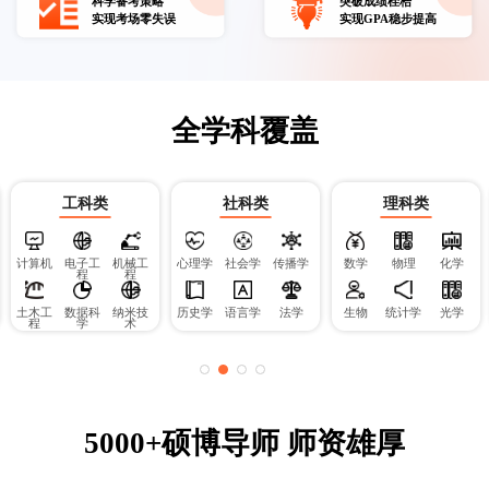
科学备考策略
突破成绩桎梏
实现考场零失误
实现GPA稳步提高
全学科覆盖​
工科类
社科类
理科类
计算机
电子工
机械工
心理学
社会学
传播学
数学
物理
化学
程
程
土木工
数据科
纳米技
历史学
语言学
法学
生物
统计学
光学
程
学
术
5000+硕博导师 师资雄厚