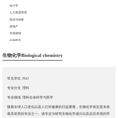
会计学
人力资源管理
创业与创新
房地产
市场营销
金融数学
商业分析
经济学
生物化学Biological chemistry
金融学
+
理科
常见学位 PhD
+
工科
专业分支 理科
+
专业领域 理科生命科学与医学
社科
随着全球人口老化以及人们对健康的日益重视，生物化学肯定是未来
最具前景的专业之一。该专业为研究生物化学成分以及反应本质的学