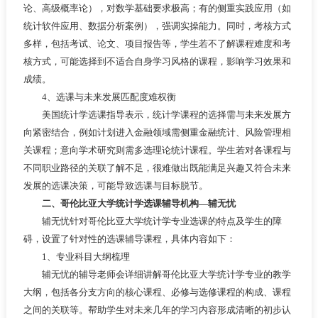
论、高级概率论），对数学基础要求极高；有的侧重实践应用（如
统计软件应用、数据分析案例），强调实操能力。同时，考核方式
多样，包括考试、论文、项目报告等，学生若不了解课程难度和考
核方式，可能选择到不适合自身学习风格的课程，影响学习效果和
成绩。
4、选课与未来发展匹配度难权衡
美国统计学选课指导表示，统计学课程的选择需与未来发展方
向紧密结合，例如计划进入金融领域需侧重金融统计、风险管理相
关课程；意向学术研究则需多选理论统计课程。学生若对各课程与
不同职业路径的关联了解不足，很难做出既能满足兴趣又符合未来
发展的选课决策，可能导致选课与目标脱节。
二、哥伦比亚大学统计学选课辅导机构—辅无忧
辅无忧针对哥伦比亚大学统计学专业选课的特点及学生的障
碍，设置了针对性的选课辅导课程，具体内容如下：
1、专业科目大纲梳理
辅无忧的辅导老师会详细讲解哥伦比亚大学统计学专业的教学
大纲，包括各分支方向的核心课程、必修与选修课程的构成、课程
之间的关联等。帮助学生对未来几年的学习内容形成清晰的初步认