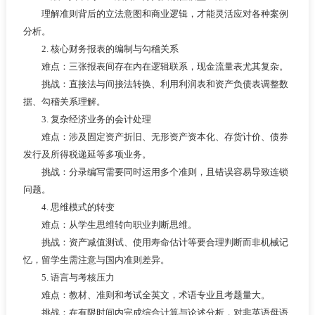
理解准则背后的立法意图和商业逻辑，才能灵活应对各种案例
分析。
2. 核心财务报表的编制与勾稽关系
难点：三张报表间存在内在逻辑联系，现金流量表尤其复杂。
挑战：直接法与间接法转换、利用利润表和资产负债表调整数
据、勾稽关系理解。
3. 复杂经济业务的会计处理
难点：涉及固定资产折旧、无形资产资本化、存货计价、债券
发行及所得税递延等多项业务。
挑战：分录编写需要同时运用多个准则，且错误容易导致连锁
问题。
4. 思维模式的转变
难点：从学生思维转向职业判断思维。
挑战：资产减值测试、使用寿命估计等要合理判断而非机械记
忆，留学生需注意与国内准则差异。
5. 语言与考核压力
难点：教材、准则和考试全英文，术语专业且考题量大。
挑战：在有限时间内完成综合计算与论述分析，对非英语母语