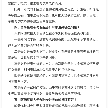
整的知识框架，很难在考试中取得高分。
此外，考试对于解题步骤和逻辑分析过程也十分重视。即使最
终答案正确，如果过程不完整，也可能无法获得全部分数。因此，
掌握考试技巧和答题规范同样重要。
四、留学生在备考金融会计时常遇到哪些问题？
许多阿德莱德大学留学生在备考期间都会面临类似问题。
一是知识点零散，没有形成完整框架。虽然每个章节都学过，
但无法将各部分内容联系起来。
二是会计分录掌握不牢。很多学生在基础阶段没有彻底理解借
贷逻辑，导致后续学习越来越困难。
三是财务报表分析能力不足。面对综合题时，不知道如何从资
产负债表、利润表以及现金流量表之间寻找联系。
四是缺少真题训练经验。不清楚考试重点，也不知道老师喜欢
考查哪些内容。
五是临近考试时间紧张。由于同时需要准备多门课程，很多学
生无法高效安排复习计划，最终导致备考效果不理想。
五、阿德莱德大学金融会计考前辅导哪家好？
辅无忧长期专注于海外高校课程辅导和考试辅导服务，覆盖澳