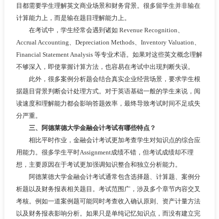
目都需要学生理解英文商业场景和财务背景。很多留学生并非输在
计算能力上，而是输在题目理解能力上。
在考试中，学生经常会遇到诸如 Revenue Recognition、
Accrual Accounting、Depreciation Methods、Inventory Valuation、
Financial Statement Analysis 等专业术语。如果对这些英文概念理解
不够深入，即使掌握计算方法，也容易在考试中出现判断失误。
此外，很多案例分析题会结合真实企业经营场景，要求学生根
据题目背景判断会计处理方式。对于英语基础一般的学生来说，阅
读速度和理解能力都会影响答题效率，最终导致考试时间不足或失
分严重。
三、阿德莱德大学金融会计考试有哪些特点？
相比平时作业，金融会计考试更加考查学生对知识点的综合应
用能力。很多学生平时Assignment成绩不错，但考试成绩却不理
想，主要原因在于考试更加强调知识整合和独立分析能力。
阿德莱德大学金融会计考试通常包含选择题、计算题、案例分
析题以及财务报表相关题目。考试范围广，涉及多个章节内容交叉
考核。例如一道案例题可能同时考查收入确认原则、资产计量方法
以及财务报表影响分析。如果只是单纯记忆知识点，而没有建立完