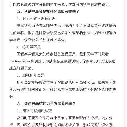
于刚接触高级力学分析的学生来说，这部分内容理解难度较大。
五、考试中最容易挂科的原因有哪些？
1、只记公式不理解原理
英国结构力学考试辅导表示，结构力学并不是靠背公式就能通
过的课程。很多题目都会改变已知条件或结构形式，如果不理解力
学本质，仅靠套公式往往难以得分。
2、练习量不足
工程类课程最大的特点就是重视应用。很多同学平时只看
Lecture Notes和例题，却缺少独立做题训练，导致考试时无法快速
建立解题思路。
3、忽视历年真题
历年真题能够帮助学生了解出题风格和高频考点。如果复习阶
段没有进行针对性训练，很容易在考试中因为时间分配不合理而失
分。
六、如何提高结构力学考试通过率？
1、建立完整知识框架
复习时不要孤立学习每个章节，而要梳理静力分析、内力分
析、应力应变以及结构变形之间的逻辑关系，形成完整知识体系。