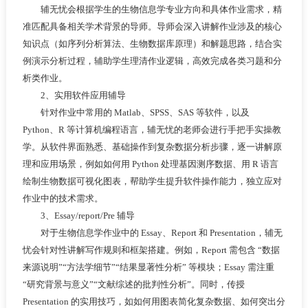
辅无忧会根据学生的生物信息学专业方向和具体作业需求，精
准匹配具备相关学术背景的导师。导师会深入讲解作业涉及的核心
知识点（如序列分析算法、生物数据库原理）和解题思路，结合实
例演示分析过程，辅助学生理清作业逻辑，高效完成各类习题和分
析类作业。
2、实用软件应用辅导
针对作业中常用的 Matlab、SPSS、SAS 等软件，以及
Python、R 等计算机编程语言，辅无忧的老师会进行手把手实操教
学。从软件界面熟悉、基础操作到复杂数据分析步骤，逐一讲解原
理和应用场景，例如如何用 Python 处理基因测序数据、用 R 语言
绘制生物数据可视化图表，帮助学生提升软件操作能力，独立应对
作业中的技术需求。
3、Essay/report/Pre 辅导
对于生物信息学作业中的 Essay、Report 和 Presentation，辅无
忧会针对性讲解写作规则和框架搭建。例如，Report 需包含 “数据
来源说明”“方法学细节”“结果显著性分析” 等模块；Essay 需注重
“研究背景与意义”“文献综述的批判性分析”。同时，传授
Presentation 的实用技巧，如如何用图表简化复杂数据、如何突出分