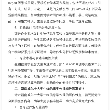
Report 等形式呈现，要求符合学术写作规范，包括严谨的结构（引
言、方法、结果、讨论）、规范的文献引用（如 APA 格式）以及客
观的结果描述。留学生因对学术写作标准不熟悉，易出现结构混
乱、引用格式错误、主观表述过多等问题，降低作业专业性。
4、实验设计与结果分析深度不足
部分作业要求设计生物信息学实验（如基因序列分析方案）并
对结果进行解读。学生常因缺乏实验设计思路，无法明确实验目的
与方法的关联性；在结果分析时，仅停留在数据表面描述，难以结
合生物学背景挖掘深层规律，导致作业分析缺乏深度和学术价值。
5、专业术语与表述准确性欠缺
生物信息学包含大量专业术语，如 “BLAST 同源序列搜索”“贝
叶斯网络建模” 等，学生在作业中容易出现术语使用错误、表述模
糊的情况。例如，混淆 “序列比对” 与 “序列组装” 的概念，或无法
用精准语言描述算法原理，影响作业的专业性和可读性。
二、新南威尔士大学生物信息学作业辅导哪家好？
针对新南威尔士大学生物信息学作业的写作难点，辅无忧凭借
全面的服务内容，为学生提供精准辅导，助力高质量完成作业。
1、全专业作业习题辅导