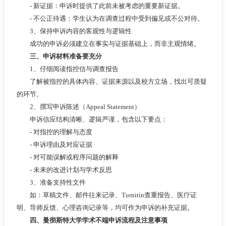
- 新证据：申诉时提供了此前未被考虑的重要新证据。
- 不公正待遇：学生认为在调查过程中受到偏见或不公对待。
3、保持申诉内容的客观性与逻辑性
成功的申诉必须建立在事实与证据基础上，而非主观情绪。
三、申诉材料准备要充分
1、仔细阅读指控信与调查报告
了解被指控的具体内容、证据来源以及校方立场，找出可质疑
的环节。
2、撰写申诉陈述（Appeal Statement）
申诉信应结构清晰、逻辑严谨，包含以下要点：
- 对指控的理解与态度
- 申诉理由及对应证据
- 对可能误解或程序问题的解释
- 未来的改进计划与学术反思
3、准备支持性文件
如：草稿文件、邮件往来记录、Turnitin查重报告、医疗证
明、导师反馈、心理咨询记录等，均可作为申诉的补充证据。
四、曼彻斯特大学学术不端申诉流程及注意事项