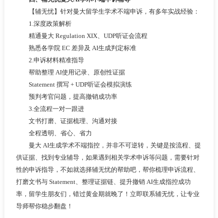
【辅无忧】针对曼大留学生学术不端申诉，有多年实战经验：
1.深度政策解析
精通曼大 Regulation XIX、UDP听证会流程
熟悉各学院 EC 差异及 AI生成判定标准
2.申诉材料精准指导
帮助整理 AI使用记录、原创性证据
Statement 撰写 + UDP听证会模拟演练
预判考官问题，提高撤销成功率
3.全流程一对一跟进
文书打磨、证据梳理、沟通对接
全程透明、省心、省力
曼大 AI生成学术不端指控，并非不可逆转，关键是按流程、提
供证据、找到专业辅导，如果遇到相关学术申诉等问题，需要针对
性的申诉指导，不如就选择辅无忧的帮助吧，帮你梳理申诉流程、
打磨文书与 Statement、整理证据链、提升撤销 AI生成指控成功
率，留学生朋友们，错过黄金期就晚了！立即联系辅无忧，让专业
导师帮你稳步翻盘！