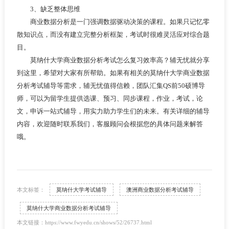
3、缺乏整体思维
商业数据分析是一门强调数据驱动决策的课程。如果只记忆零
散知识点，而没有建立完整分析框架，考试时很难灵活应对综合题
目。
莫纳什大学商业数据分析考试怎么复习效率高？辅无忧就分享
到这里，希望对大家有所帮助。如果有相关的莫纳什大学商业数据
分析考试辅导等需求，辅无忧值得信赖，团队汇集QS前50硕博导
师，可以为留学生提供选课、预习、同步课程，作业，考试，论
文，申诉一站式辅导，用实力助力学生们的未来。有关详细的辅导
内容，欢迎随时联系我们，客服顾问会根据您的具体问题来解答
哦。
本文标签：
莫纳什大学考试辅导
澳洲商业数据分析考试辅导
莫纳什大学商业数据分析考试辅导
本文链接：https://www.fwyedu.cn/shows/52/26737.html