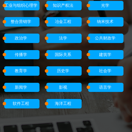
工业与组织心理学
知识产权法
光学
整合营销学
冶金工程
纳米技术
政治学
法学
公共财政学
传播学
国际关系
建筑学
教育学
历史学
社会学
新闻学
影视
语言学
软件工程
海洋工程