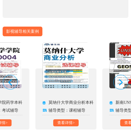
影视辅导相关案例
学院药学本科
莫纳什大学商业分析本科
新南UN
：考试辅导
辅导类型：课程辅导
辅导类
详情>
查看详情>
查