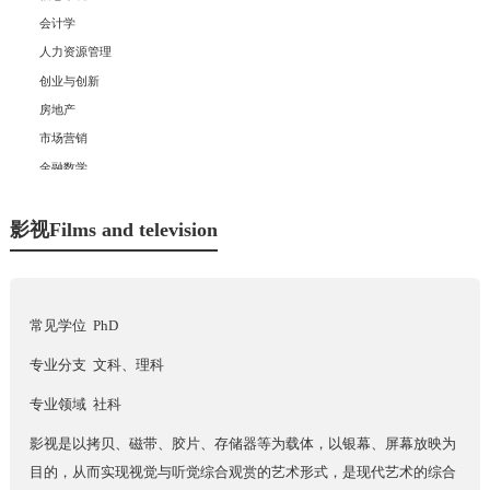
会计学
人力资源管理
创业与创新
房地产
市场营销
金融数学
商业分析
经济学
影视Films and television
金融学
+
理科
常见学位 PhD
+
工科
专业分支 文科、理科
+
专业领域 社科
社科
影视是以拷贝、磁带、胶片、存储器等为载体，以银幕、屏幕放映为
目的，从而实现视觉与听觉综合观赏的艺术形式，是现代艺术的综合