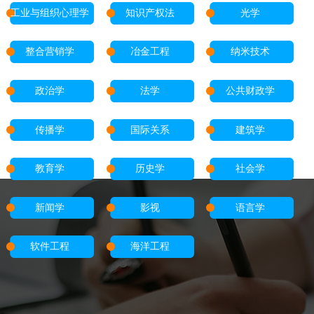
工业与组织心理学
知识产权法
光学
整合营销学
冶金工程
纳米技术
政治学
法学
公共财政学
传播学
国际关系
建筑学
教育学
历史学
社会学
新闻学
影视
语言学
软件工程
海洋工程