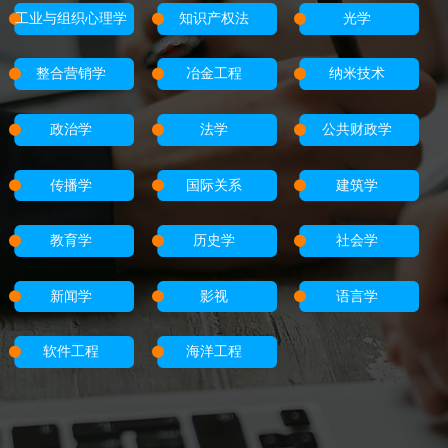
工业与组织心理学
知识产权法
光学
整合营销学
冶金工程
纳米技术
政治学
法学
公共财政学
传播学
国际关系
建筑学
教育学
历史学
社会学
新闻学
影视
语言学
软件工程
海洋工程