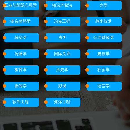
工业与组织心理学
知识产权法
光学
整合营销学
冶金工程
纳米技术
政治学
法学
公共财政学
传播学
国际关系
建筑学
教育学
历史学
社会学
新闻学
影视
语言学
软件工程
海洋工程