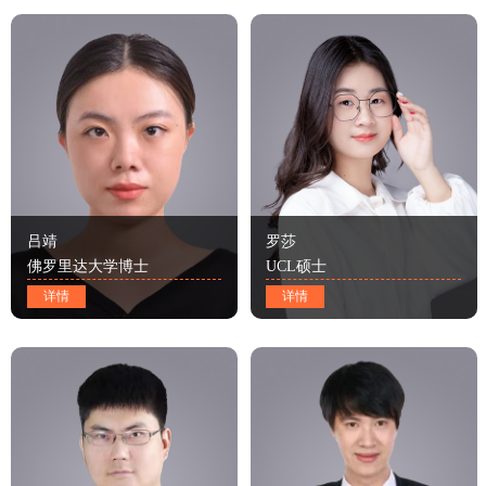
吕靖
罗莎
佛罗里达大学博士
UCL硕士
详情
详情