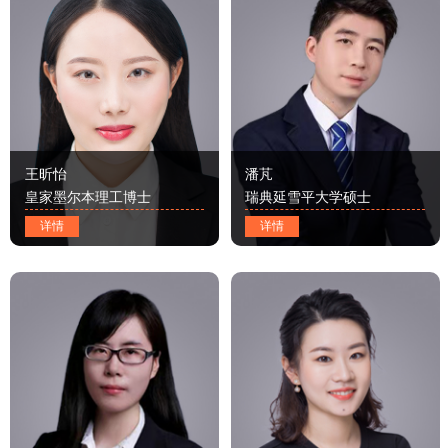
王昕怡
潘芃
皇家墨尔本理工博士
瑞典延雪平大学硕士
详情
详情