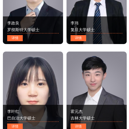
李政良
李玮
罗彻斯特大学硕士
复旦大学硕士
详情
详情
李叶红
霍元杰
巴自治大学硕士
吉林大学硕士
详情
详情