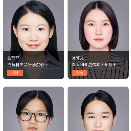
曲菲菲
骆菁文
克拉科夫音乐学院硕士
澳大利亚墨尔本大学硕士
详情
详情