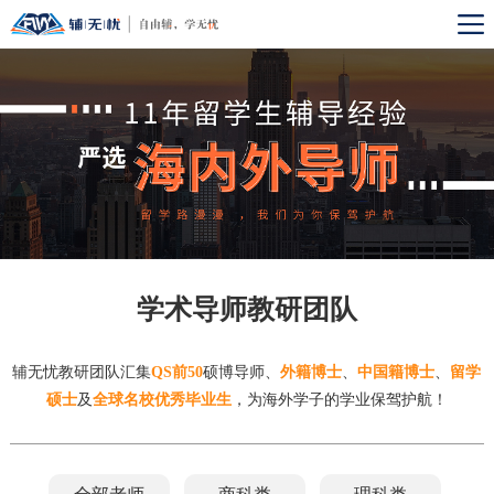
学术导师教研团队
辅无忧教研团队汇集
QS前50
硕博导师、
外籍博士
、
中国籍博士
、
留学
硕士
及
全球名校优秀毕业生
，为海外学子的学业保驾护航！