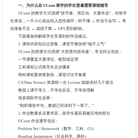
一、为什么在 UConn 留学的学生普遍需要课程辅导
UConn 的教学方式强调“快节奏、强互动、大量作业”，对留学
生来说，一不小心就会陷入恶性循环：听不懂 → 作业不会写 → 考
试准备不足 → 成绩下降 → GPA 受到影响。
下面逐条拆解留学生常遇到的学业难点。
1. 课程内容知识点密集，课堂节奏快得“喘不上气”
UConn 的授课方式强调“大密度内容传递”，常见特点包括：
一节课覆盖大量理论、模型或定理
工科课程公式推导长且步骤多
商科课程案例更新快，课堂讨论节奏紧
CS/Data Science 类课程一次 Lecture 就能讲好几个算法
教授上课不等人，不等你反应、不等你理解
很多国际学生反映：
“刚听懂前半句，教授已经讲到下一章了。”
2. 作业数量多且要求高，留学生最容易被压垮的部分
UConn 作业通常包括：
Problem Set / Homework（数学、工科、CS）
Reading Assignment（社会科学、商科）