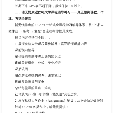
长期下来 GPA 会不断下降，很难保持 3.0 以上。
二、辅无忧康涅狄格大学课程辅导补习——真正做到课程、作
业、考试全覆盖
辅无忧推出的 UConn 一站式全课程学习辅导体系，从“上课 →
做作业 → 备考 → 复盘”全流程帮你提升成绩。
辅导内容包括但不限于：
1. 康涅狄格大学课程同步辅导：真正听懂课堂内容
课前预习辅导
帮你提前理解即将上课的知识点
讲解关键概念、公式、专业术语
课后巩固
逐条解读教授的课件、课堂笔记
拆解复杂推导与案例
总结每堂课的重点、难点
让你从“听不懂→听得懂→能复述”实现进阶。
2. 康涅狄格大学作业（Assignment）辅导：从不会做到做得对
针对 UConn 各类作业，辅无忧提供：