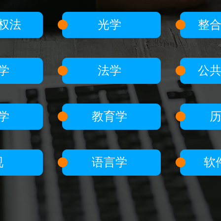
权法
光学
整
学
法学
公
学
教育学
视
语言学
软