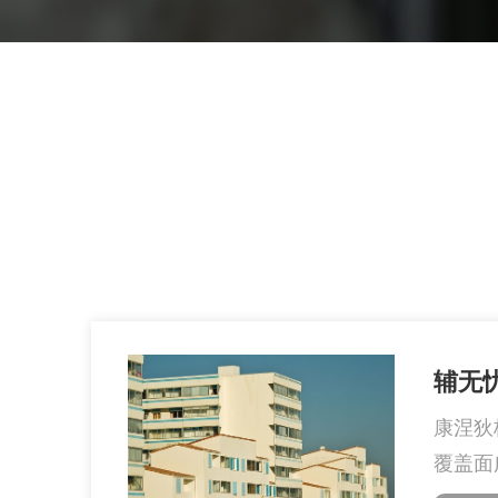
辅无
康涅狄
覆盖面