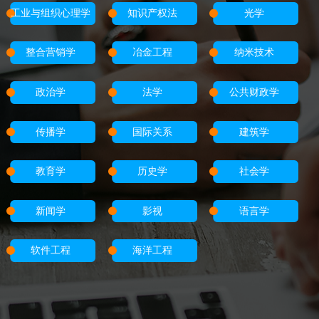
工业与组织心理学
知识产权法
光学
整合营销学
冶金工程
纳米技术
政治学
法学
公共财政学
传播学
国际关系
建筑学
教育学
历史学
社会学
新闻学
影视
语言学
软件工程
海洋工程