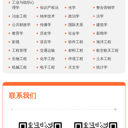
的声誉。它的医学院和公共卫生学院不仅建立时间最悠久，而且在
工业与组织心
理学
知识产权法
光学
整合营销学
众多相关学科领域一直保持全美、甚至全世界的领先地位。在美国
历年进行的全美医学院评比中，霍普金斯大学的医学院始终名列前
冶金工程
纳米技术
政治学
法学
三名。霍普金斯大学的医学院里，云集了许多包括诺贝尔奖获得者
公共财政学
传播学
国际关系
建筑学
在内的一流医学专家。
教育学
历史学
社会学
新闻学
然而被称为医学预科“制造厂”的名誉可以说是误导人的，因为
影视
语言学
软件工程
海洋工程
霍普金斯在工程、社会与人文学科、国际学等领域亦有强大实力。
工程管理
交通运输
材料工程
航空航天工程
霍普金斯大学的主校区被划分在140英亩大小、风景如画的霍姆
生物工程
化学工程
环境工程
土木工程
伍德，距离巴尔的摩复兴内港以北3英里远。校园中绿树成荫的方形
机械工程
电子工程
天文学
统计学
院、古典的乔治亚红砖式建筑、开放型草地和运动场，在市中心区
边缘营造出了田园式的怡人风景。其余校区则散落在巴尔的摩市不
同区域以及附近城镇。
联系我们