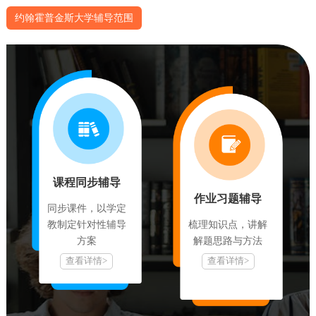
2022 U.S. News世界大学排名世界第9位。
约翰霍普金斯大学辅导范围
课程同步辅导
作业习题辅导
同步课件，以学定
教制定针对性辅导
梳理知识点，讲解
校训校徽
方案
解题思路与方法
约翰斯·霍普金斯大学的拉丁文校训，Veritas vos liberabit，意思
查看详情>
查看详情>
是：真理必叫你们得以自由，出自《圣经·约翰福音》8:32。
大学的校徽，正中央为橡树枝支撑的马里兰州建立者巴尔的摩