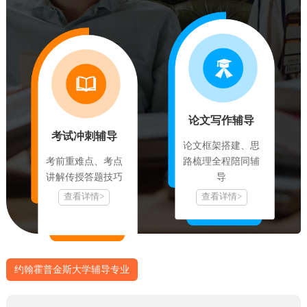
领主的家族纹章，其上的书籍和地球象征着艺术和科学研究。为了
进一步提升约翰斯·霍普金斯大学在世界范围内的整体品牌知名度，
以更好地吸引全世界各地的优秀顶尖人才，大学于2013年发起了
——约翰·霍普金斯身份倡议（Johns Hopkins Identity Initiative）。
身份倡议的主旨是统一与更强大的约翰斯·霍普金斯有益于所有
校友。围绕着“整体与统一”这个核心理念，以老校徽（保留作重大
事件时启用，如毕业典礼等）作为基石，霍普金斯改进了之前学校
论文写作辅导
内各学院和机构独立的徽标，并设计出一整套新的徽标。学校领导
考试冲刺辅导
论文框架搭建、思
层深知，整个大学的实力与品牌来自于各个组成部分的整合，焕然
考前重难点、考点
路梳理全程陪同辅
一新并具有内在统一联系性的徽标有助于向社会与世界传达约翰斯·
讲解传授答题技巧
导
霍普金斯大学的整体印象。开篇蓝色的新校徽，汲取了老校徽的精
查看详情>
查看详情>
华并以最简洁的方式展示整个约翰·霍普金斯的内涵，其中：顶上
的”书籍“象征知识与研究、左边的”地球“强调全球领导力、右边
的”马里兰州州旗“意味着实现社会价值。
教学成果
约翰霍普金斯大学辅导专业
在美国高等院校中，霍普金斯大学的医学院长期以来享有崇高