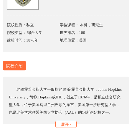
院校性质：私立
学位课程： 本科，研究生
院校类型： 综合大学
世界排名：100
建校时间：1876年
地理位置：美国
院校介绍
约翰霍普金斯大学一般指约翰斯·霍普金斯大学，Johns Hopkins
University，简称:Hopkins或JHU，创立于1876年，是私立综合研究
型大学，位于美国马里兰州巴尔的摩市，美国第一所研究型大学，
也是北美学术联盟美国大学协会（AAU）的14所创始校之一。
美国国家科学基金会连续33年将该校列为全美科研经费开支最
展开>
高的大学。学校的教员与职工共有37人获得过诺贝尔奖。其位于