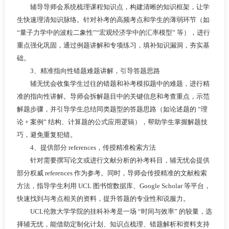
辅导导师会系统梳理课程知识点，构建清晰的知识框架，让学
生快速理清知识脉络。针对补考的高频考点和学生的薄弱环节（如
“量子力学中的波粒二象性”“宏观经济学中的汇率模型” 等），进行
重点强化巩固，通过例题讲解和专项练习，填补知识漏洞，夯实基
础。
3、精准指向性错题难题讲解，引导答题思路
辅无忧会收集学生过往的错题和补考模拟题中的难题，进行精
准的指向性讲解。导师会拆解题目中的关键信息和考查重点，示范
解题步骤，并引导学生总结同类题型的答题思路（如论述题的 “理
论 + 案例” 结构、计算题的公式应用逻辑），帮助学生掌握解题技
巧，避免重复犯错。
4、提供部分 references，传授精准检索方法
针对需要撰写论文或进行文献分析的补考科目，辅无忧会提供
部分权威 references 作为参考。同时，导师会传授精准的文献检索
方法，指导学生利用 UCL 图书馆数据库、Google Scholar 等平台，
快速找到与考点相关的资料，提升答题的专业性和说服力。
UCL伦敦大学学院的挂科补考是一场 “时间与效率” 的较量，选
择辅无忧，能借助定制化计划、知识点梳理、错题解析和资料支持