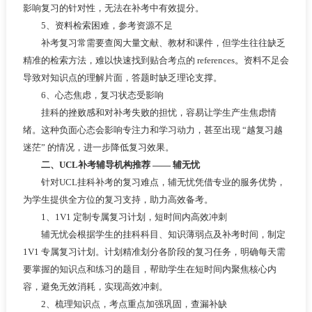
影响复习的针对性，无法在补考中有效提分。
5、资料检索困难，参考资源不足
补考复习常需要查阅大量文献、教材和课件，但学生往往缺乏
精准的检索方法，难以快速找到贴合考点的 references。资料不足会
导致对知识点的理解片面，答题时缺乏理论支撑。
6、心态焦虑，复习状态受影响
挂科的挫败感和对补考失败的担忧，容易让学生产生焦虑情
绪。这种负面心态会影响专注力和学习动力，甚至出现 “越复习越
迷茫” 的情况，进一步降低复习效果。
二、UCL补考辅导机构推荐 —— 辅无忧
针对UCL挂科补考的复习难点，辅无忧凭借专业的服务优势，
为学生提供全方位的复习支持，助力高效备考。
1、1V1 定制专属复习计划，短时间内高效冲刺
辅无忧会根据学生的挂科科目、知识薄弱点及补考时间，制定
1V1 专属复习计划。计划精准划分各阶段的复习任务，明确每天需
要掌握的知识点和练习的题目，帮助学生在短时间内聚焦核心内
容，避免无效消耗，实现高效冲刺。
2、梳理知识点，考点重点加强巩固，查漏补缺