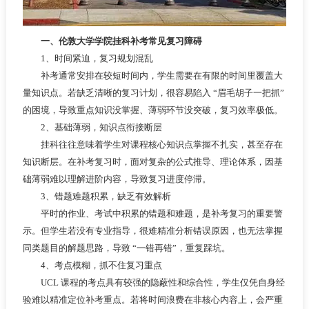
一、伦敦大学学院挂科补考常见复习障碍
1、时间紧迫，复习规划混乱
补考通常安排在较短时间内，学生需要在有限的时间里覆盖大
量知识点。若缺乏清晰的复习计划，很容易陷入 “眉毛胡子一把抓”
的困境，导致重点知识没掌握、薄弱环节没突破，复习效率极低。
2、基础薄弱，知识点衔接断层
挂科往往意味着学生对课程核心知识点掌握不扎实，甚至存在
知识断层。在补考复习时，面对复杂的公式推导、理论体系，因基
础薄弱难以理解进阶内容，导致复习进度停滞。
3、错题难题积累，缺乏有效解析
平时的作业、考试中积累的错题和难题，是补考复习的重要警
示。但学生若没有专业指导，很难精准分析错误原因，也无法掌握
同类题目的解题思路，导致 “一错再错”，重复踩坑。
4、考点模糊，抓不住复习重点
UCL 课程的考点具有较强的隐蔽性和综合性，学生仅凭自身经
验难以精准定位补考重点。若将时间浪费在非核心内容上，会严重