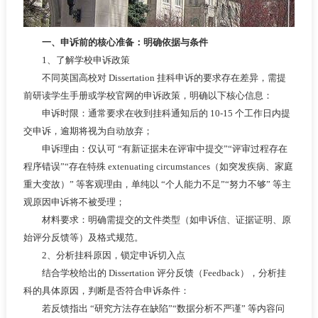
一、申诉前的核心准备：明确依据与条件
1、了解学校申诉政策
不同英国高校对 Dissertation 挂科申诉的要求存在差异，需提
前研读学生手册或学校官网的申诉政策，明确以下核心信息：
申诉时限：通常要求在收到挂科通知后的 10-15 个工作日内提
交申诉，逾期将视为自动放弃；
申诉理由：仅认可 “有新证据未在评审中提交”“评审过程存在
程序错误”“存在特殊 extenuating circumstances（如突发疾病、家庭
重大变故）” 等客观理由，单纯以 “个人能力不足”“努力不够” 等主
观原因申诉将不被受理；
材料要求：明确需提交的文件类型（如申诉信、证据证明、原
始评分反馈等）及格式规范。
2、分析挂科原因，锁定申诉切入点
结合学校给出的 Dissertation 评分反馈（Feedback），分析挂
科的具体原因，判断是否符合申诉条件：
若反馈指出 “研究方法存在缺陷”“数据分析不严谨” 等内容问