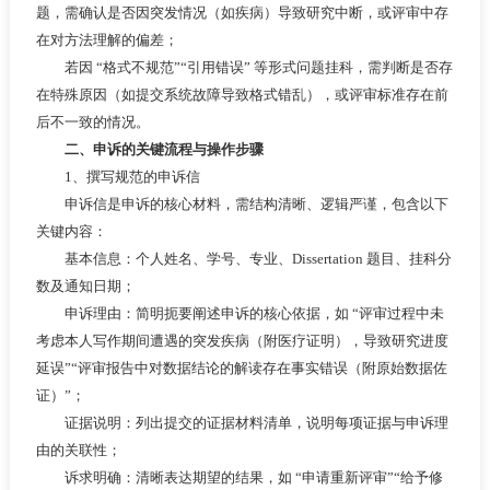
题，需确认是否因突发情况（如疾病）导致研究中断，或评审中存
在对方法理解的偏差；
若因 “格式不规范”“引用错误” 等形式问题挂科，需判断是否存
在特殊原因（如提交系统故障导致格式错乱），或评审标准存在前
后不一致的情况。
二、申诉的关键流程与操作步骤
1、撰写规范的申诉信
申诉信是申诉的核心材料，需结构清晰、逻辑严谨，包含以下
关键内容：
基本信息：个人姓名、学号、专业、Dissertation 题目、挂科分
数及通知日期；
申诉理由：简明扼要阐述申诉的核心依据，如 “评审过程中未
考虑本人写作期间遭遇的突发疾病（附医疗证明），导致研究进度
延误”“评审报告中对数据结论的解读存在事实错误（附原始数据佐
证）”；
证据说明：列出提交的证据材料清单，说明每项证据与申诉理
由的关联性；
诉求明确：清晰表达期望的结果，如 “申请重新评审”“给予修