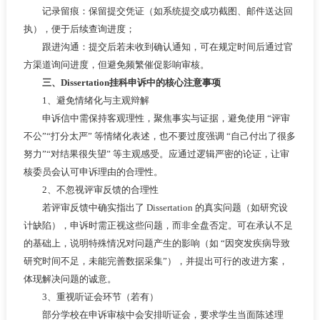
记录留痕：保留提交凭证（如系统提交成功截图、邮件送达回
执），便于后续查询进度；
跟进沟通：提交后若未收到确认通知，可在规定时间后通过官
方渠道询问进度，但避免频繁催促影响审核。
三、Dissertation挂科申诉中的核心注意事
项
1、避免情绪化与主观辩解
申诉信中需保持客观理性，聚焦事实与证据，避免使用 “评审
不公”“打分太严” 等情绪化表述，也不要过度强调 “自己付出了很多
努力”“对结果很失望” 等主观感受。应通过逻辑严密的论证，让审
核委员会认可申诉理由的合理性。
2、不忽视评审反馈的合理性
若评审反馈中确实指出了 Dissertation 的真实问题（如研究设
计缺陷），申诉时需正视这些问题，而非全盘否定。可在承认不足
的基础上，说明特殊情况对问题产生的影响（如 “因突发疾病导致
研究时间不足，未能完善数据采集”），并提出可行的改进方案，
体现解决问题的诚意。
3、重视听证会环节（若有）
部分学校在申诉审核中会安排听证会，要求学生当面陈述理