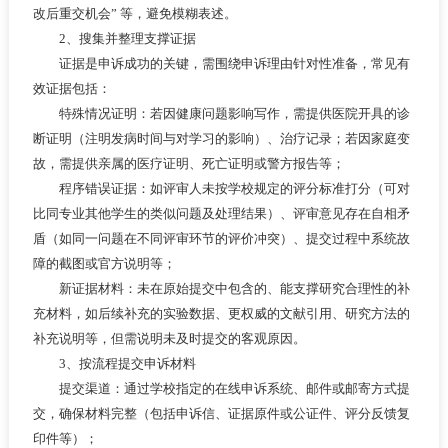
改后重交机会” 等，避免模糊表述。
2、搜集并整理支撑证据
证据是申诉成功的关键，需围绕申诉理由针对性准备，常见有
效证据包括：
特殊情况证明：若因健康问题影响写作，需提供医院开具的诊
断证明（注明发病时间与对学习的影响）、治疗记录；若因家庭变
故，需提供亲属的医疗证明、死亡证明或警方报告等；
程序错误证据：如评审人未按学校规定的评分标准打分（可对
比同专业其他学生的类似问题及处理结果）、评审意见存在自相矛
盾（如同一问题在不同评审环节的评价冲突）、提交过程中系统故
障的截图或官方说明等；
新证据材料：未在原始提交中包含的、能支撑研究合理性的补
充材料，如后续补充的实验数据、更权威的文献引用、研究方法的
补充说明等，但需说明未及时提交的客观原因。
3、按流程提交申诉材料
提交渠道：通过学校指定的在线申诉系统、邮件或邮寄方式提
交，确保材料完整（包括申诉信、证据原件或公证件、评分反馈复
印件等）；