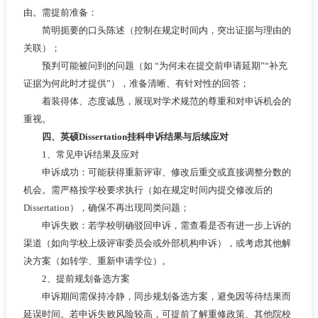
由。需提前准备：
简明扼要的口头陈述（控制在规定时间内，突出证据与理由的
关联）；
预判可能被问到的问题（如 “为何未在提交前申请延期”“补充
证据为何此时才提供”），准备清晰、有针对性的回答；
着装得体、态度诚恳，展现对学术规范的尊重和对申诉机会的
重视。
四、英硕Dissertation挂科申诉结果与后续应对
1、常见申诉结果及应对
申诉成功：可能获得重新评审、修改后重交或直接调整分数的
机会。需严格按学校要求执行（如在规定时间内提交修改后的
Dissertation），确保不再出现同类问题；
申诉失败：若学校明确驳回申诉，需查看是否有进一步上诉的
渠道（如向学校上级评审委员会或外部机构申诉），或考虑其他解
决方案（如转学、重新申请学位）。
2、提前规划备选方案
申诉期间需保持冷静，同步规划备选方案，避免因等待结果而
延误时间。若申诉失败风险较高，可提前了解重修政策、其他院校