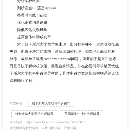
分析学校政策
判断适合EC还是Appeal
整理时间线与证据
优化正式沟通逻辑
降低表达失误风险
提高整体申诉成功率
对于纽卡斯尔大学留学生来说，出分挂科并不一定意味着彻底
失败，但真正决定结果的，是后续如何处理，如果已经面临挂科、
补考、成绩异常或者Academic Appeal问题，重要的不是盲目焦虑，
而是尽快了解学校政策、整理自身情况，并在必要时寻求辅无忧纽
卡斯尔大学挂科申诉辅导帮助，具体申诉方案欢迎随时联系辅无忧
课程顾问了解！
本文标签：
纽卡斯尔大学挂科申诉辅导
纽卡斯尔大学学术申诉辅导
英国留学生挂科申诉辅导
本文链接：https://www.fwyedu.cn/shows/52/26573.html
辅无忧教育版权所有，未经书面授权，严禁转载。