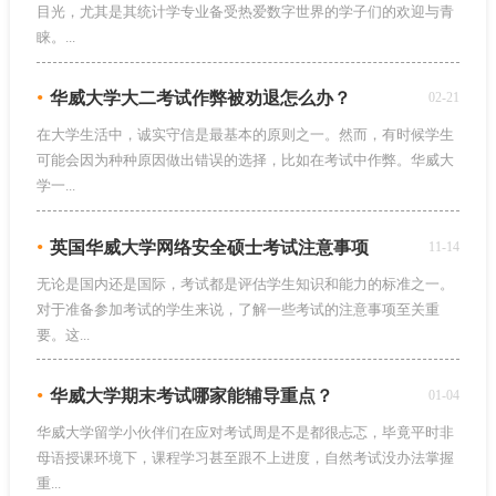
目光，尤其是其统计学专业备受热爱数字世界的学子们的欢迎与青
睐。...
•
华威大学大二考试作弊被劝退怎么办？
02-21
在大学生活中，诚实守信是最基本的原则之一。然而，有时候学生
可能会因为种种原因做出错误的选择，比如在考试中作弊。华威大
学一...
•
英国华威大学网络安全硕士考试注意事项
11-14
无论是国内还是国际，考试都是评估学生知识和能力的标准之一。
对于准备参加考试的学生来说，了解一些考试的注意事项至关重
要。这...
•
华威大学期末考试哪家能辅导重点？
01-04
华威大学留学小伙伴们在应对考试周是不是都很忐忑，毕竟平时非
母语授课环境下，课程学习甚至跟不上进度，自然考试没办法掌握
重...